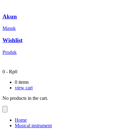
Akun
Masuk
Wishlist
Produk
0
-
Rp
0
0
items
view cart
No products in the cart.
Home
Musical instrument