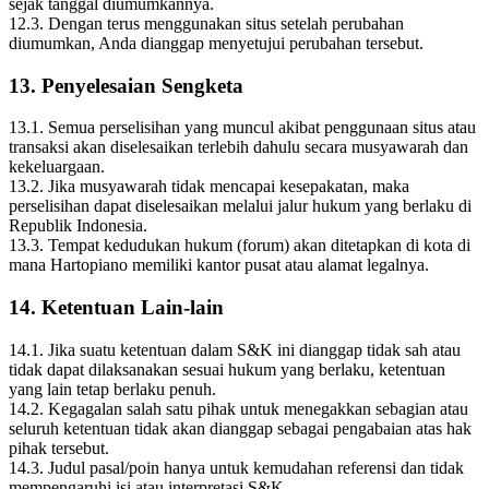
sejak tanggal diumumkannya.
12.3. Dengan terus menggunakan situs setelah perubahan
diumumkan, Anda dianggap menyetujui perubahan tersebut.
13. Penyelesaian Sengketa
13.1. Semua perselisihan yang muncul akibat penggunaan situs atau
transaksi akan diselesaikan terlebih dahulu secara musyawarah dan
kekeluargaan.
13.2. Jika musyawarah tidak mencapai kesepakatan, maka
perselisihan dapat diselesaikan melalui jalur hukum yang berlaku di
Republik Indonesia.
13.3. Tempat kedudukan hukum (forum) akan ditetapkan di kota di
mana Hartopiano memiliki kantor pusat atau alamat legalnya.
14. Ketentuan Lain‑lain
14.1. Jika suatu ketentuan dalam S&K ini dianggap tidak sah atau
tidak dapat dilaksanakan sesuai hukum yang berlaku, ketentuan
yang lain tetap berlaku penuh.
14.2. Kegagalan salah satu pihak untuk menegakkan sebagian atau
seluruh ketentuan tidak akan dianggap sebagai pengabaian atas hak
pihak tersebut.
14.3. Judul pasal/poin hanya untuk kemudahan referensi dan tidak
mempengaruhi isi atau interpretasi S&K.