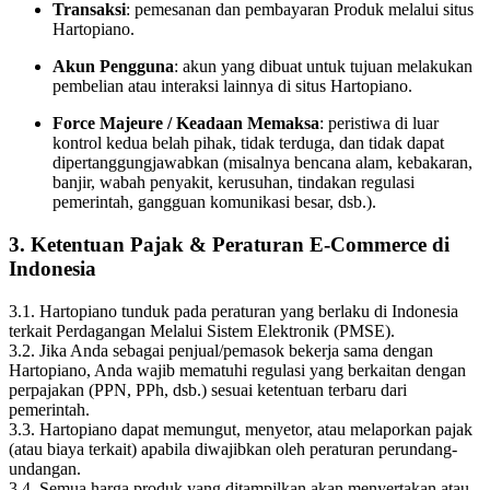
Transaksi
: pemesanan dan pembayaran Produk melalui situs
Hartopiano.
Akun Pengguna
: akun yang dibuat untuk tujuan melakukan
pembelian atau interaksi lainnya di situs Hartopiano.
Force Majeure / Keadaan Memaksa
: peristiwa di luar
kontrol kedua belah pihak, tidak terduga, dan tidak dapat
dipertanggungjawabkan (misalnya bencana alam, kebakaran,
banjir, wabah penyakit, kerusuhan, tindakan regulasi
pemerintah, gangguan komunikasi besar, dsb.).
3. Ketentuan Pajak & Peraturan E-Commerce di
Indonesia
3.1. Hartopiano tunduk pada peraturan yang berlaku di Indonesia
terkait Perdagangan Melalui Sistem Elektronik (PMSE).
3.2. Jika Anda sebagai penjual/pemasok bekerja sama dengan
Hartopiano, Anda wajib mematuhi regulasi yang berkaitan dengan
perpajakan (PPN, PPh, dsb.) sesuai ketentuan terbaru dari
pemerintah.
3.3. Hartopiano dapat memungut, menyetor, atau melaporkan pajak
(atau biaya terkait) apabila diwajibkan oleh peraturan perundang-
undangan.
3.4. Semua harga produk yang ditampilkan akan menyertakan atau