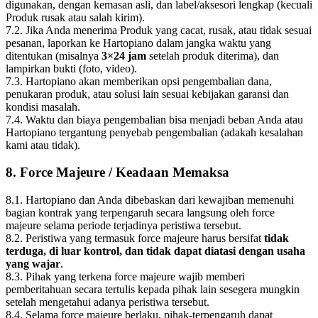
digunakan, dengan kemasan asli, dan label/aksesori lengkap (kecuali
Produk rusak atau salah kirim).
7.2. Jika Anda menerima Produk yang cacat, rusak, atau tidak sesuai
pesanan, laporkan ke Hartopiano dalam jangka waktu yang
ditentukan (misalnya
3×24 jam
setelah produk diterima), dan
lampirkan bukti (foto, video).
7.3. Hartopiano akan memberikan opsi pengembalian dana,
penukaran produk, atau solusi lain sesuai kebijakan garansi dan
kondisi masalah.
7.4. Waktu dan biaya pengembalian bisa menjadi beban Anda atau
Hartopiano tergantung penyebab pengembalian (adakah kesalahan
kami atau tidak).
8. Force Majeure / Keadaan Memaksa
8.1. Hartopiano dan Anda dibebaskan dari kewajiban memenuhi
bagian kontrak yang terpengaruh secara langsung oleh force
majeure selama periode terjadinya peristiwa tersebut.
8.2. Peristiwa yang termasuk force majeure harus bersifat
tidak
terduga, di luar kontrol, dan tidak dapat diatasi dengan usaha
yang wajar
.
8.3. Pihak yang terkena force majeure wajib memberi
pemberitahuan secara tertulis kepada pihak lain sesegera mungkin
setelah mengetahui adanya peristiwa tersebut.
8.4. Selama force majeure berlaku, pihak‑terpengaruh dapat