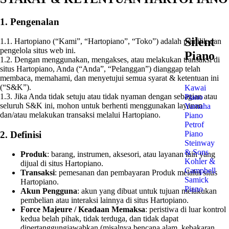
1. Pengenalan
Silent
1.1. Hartopiano (“Kami”, “Hartopiano”, “Toko”) adalah pemilik dan
pengelola situs web ini.
Piano
1.2. Dengan menggunakan, mengakses, atau melakukan transaksi di
situs Hartopiano, Anda (“Anda”, “Pelanggan”) dianggap telah
membaca, memahami, dan menyetujui semua syarat & ketentuan ini
(“S&K”).
Kawai
1.3. Jika Anda tidak setuju atau tidak nyaman dengan sebagian atau
Piano
seluruh S&K ini, mohon untuk berhenti menggunakan layanan
Yamaha
dan/atau melakukan transaksi melalui Hartopiano.
Piano
Petrof
2. Definisi
Piano
Steinway
& Sons
Produk
: barang, instrumen, aksesori, atau layanan lain yang
Kohler &
dijual di situs Hartopiano.
Campbell
Transaksi
: pemesanan dan pembayaran Produk melalui situs
Samick
Hartopiano.
Piano
Akun Pengguna
: akun yang dibuat untuk tujuan melakukan
pembelian atau interaksi lainnya di situs Hartopiano.
Force Majeure / Keadaan Memaksa
: peristiwa di luar kontrol
kedua belah pihak, tidak terduga, dan tidak dapat
dipertanggungjawabkan (misalnya bencana alam, kebakaran,