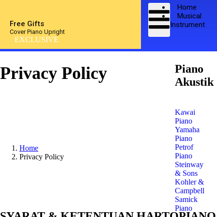
Home
Musical
Free Gifts
Instrument
Cover Piano Upright
EXCLUSIVE
Piano
Privacy Policy
Akustik
Kawai
Piano
Yamaha
Piano
Petrof
Home
Piano
Privacy Policy
Steinway
& Sons
Kohler &
Campbell
Samick
Piano
SYARAT & KETENTUAN HARTOPIANO