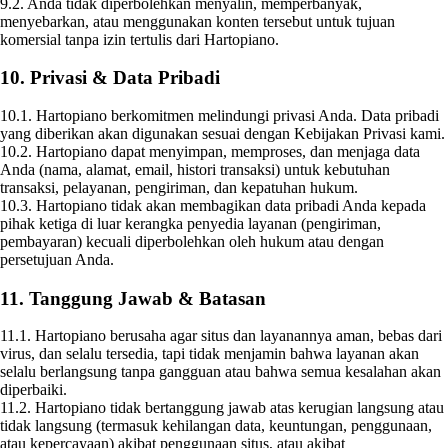
9.2. Anda tidak diperbolehkan menyalin, memperbanyak,
menyebarkan, atau menggunakan konten tersebut untuk tujuan
komersial tanpa izin tertulis dari Hartopiano.
10. Privasi & Data Pribadi
10.1. Hartopiano berkomitmen melindungi privasi Anda. Data pribadi
yang diberikan akan digunakan sesuai dengan Kebijakan Privasi kami.
10.2. Hartopiano dapat menyimpan, memproses, dan menjaga data
Anda (nama, alamat, email, histori transaksi) untuk kebutuhan
transaksi, pelayanan, pengiriman, dan kepatuhan hukum.
10.3. Hartopiano tidak akan membagikan data pribadi Anda kepada
pihak ketiga di luar kerangka penyedia layanan (pengiriman,
pembayaran) kecuali diperbolehkan oleh hukum atau dengan
persetujuan Anda.
11. Tanggung Jawab & Batasan
11.1. Hartopiano berusaha agar situs dan layanannya aman, bebas dari
virus, dan selalu tersedia, tapi tidak menjamin bahwa layanan akan
selalu berlangsung tanpa gangguan atau bahwa semua kesalahan akan
diperbaiki.
11.2. Hartopiano tidak bertanggung jawab atas kerugian langsung atau
tidak langsung (termasuk kehilangan data, keuntungan, penggunaan,
atau kepercayaan) akibat penggunaan situs, atau akibat