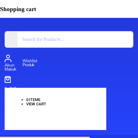
Shopping cart
Wishlist
Produk
Akun
Masuk
0
-
Rp
0
0
ITEMS
VIEW CART
No products in the cart.