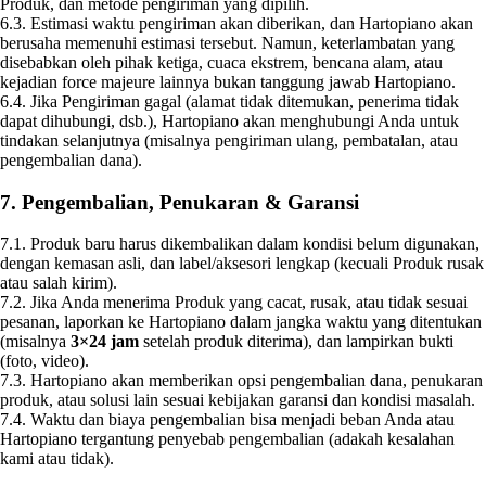
Produk, dan metode pengiriman yang dipilih.
6.3. Estimasi waktu pengiriman akan diberikan, dan Hartopiano akan
berusaha memenuhi estimasi tersebut. Namun, keterlambatan yang
disebabkan oleh pihak ketiga, cuaca ekstrem, bencana alam, atau
kejadian force majeure lainnya bukan tanggung jawab Hartopiano.
6.4. Jika Pengiriman gagal (alamat tidak ditemukan, penerima tidak
dapat dihubungi, dsb.), Hartopiano akan menghubungi Anda untuk
tindakan selanjutnya (misalnya pengiriman ulang, pembatalan, atau
pengembalian dana).
7. Pengembalian, Penukaran & Garansi
7.1. Produk baru harus dikembalikan dalam kondisi belum digunakan,
dengan kemasan asli, dan label/aksesori lengkap (kecuali Produk rusak
atau salah kirim).
7.2. Jika Anda menerima Produk yang cacat, rusak, atau tidak sesuai
pesanan, laporkan ke Hartopiano dalam jangka waktu yang ditentukan
(misalnya
3×24 jam
setelah produk diterima), dan lampirkan bukti
(foto, video).
7.3. Hartopiano akan memberikan opsi pengembalian dana, penukaran
produk, atau solusi lain sesuai kebijakan garansi dan kondisi masalah.
7.4. Waktu dan biaya pengembalian bisa menjadi beban Anda atau
Hartopiano tergantung penyebab pengembalian (adakah kesalahan
kami atau tidak).