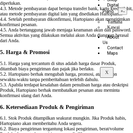
diperlukan.
Digital
4.3. Metode pembayaran dapat berupa transfer bank, kartu kredit/debit,
Piano
+
-
atau metode pembayaran digital lain yang disediakan Hartopiano.
4.4. Setelah pembayaran dikonfirmasi, Hartopiano akan mengirimkan
Yamaha
konfirmasi pesanan.
Kawai
4.5. Anda bertanggung jawab menjaga keamanan akun dan password.
Semua aktivitas yang dilakukan melalui akun Anda dianggap berasal
About
dari Anda.
Us
Contact
5. Harga & Promosi
Maps
5.1. Harga yang tercantum di situs adalah harga dasar Produk,
ditambah biaya pengiriman dan pajak jika berlaku.
X
5.2. Hartopiano berhak mengubah harga, promosi, atau diskon
sewaktu-waktu tanpa pemberitahuan terlebih dahulu.
5.3. Apabila terdapat kesalahan dalam penulisan harga atau deskripsi
Produk, Hartopiano berhak membatalkan pesanan atau meminta
konfirmasi ulang dari Anda.
6. Ketersediaan Produk & Pengiriman
6.1. Stok Produk ditampilkan seakurat mungkin. Jika Produk habis,
Hartopiano akan memberitahu Anda segera.
6.2. Biaya pengiriman tergantung lokasi pengiriman, berat/volume