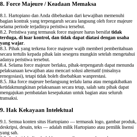
8. Force Majeure / Keadaan Memaksa
8.1. Hartopiano dan Anda dibebaskan dari kewajiban memenuhi
bagian kontrak yang terpengaruh secara langsung oleh force majeure
selama periode terjadinya peristiwa tersebut.
8.2. Peristiwa yang termasuk force majeure harus bersifat
tidak
terduga, di luar kontrol, dan tidak dapat diatasi dengan usaha
yang wajar
.
8.3. Pihak yang terkena force majeure wajib memberi pemberitahuan
secara tertulis kepada pihak lain sesegera mungkin setelah mengetahui
adanya peristiwa tersebut.
8.4. Selama force majeure berlaku, pihak‑terpengaruh dapat menunda
pelaksanaan kewajiban atau mencari solusi alternatif (misalnya
renegosiasi), tetapi tidak boleh disebabkan wanprestasi.
8.5. Jika force majeure berlangsung terlalu lama atau mengakibatkan
ketidakmungkinan pelaksanaan secara tetap, salah satu pihak dapat
mengajukan pembatalan kesepakatan untuk bagian atau seluruh
transaksi.
9. Hak Kekayaan Intelektual
9.1. Semua konten situs Hartopiano — termasuk logo, gambar produk,
deskripsi, desain, teks — adalah milik Hartopiano atau pemilik lisensi
yang sah.