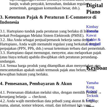
banjir, wabah penyakit, kerusuhan, tindakan regulasi
Digital
pemerintah, gangguan komunikasi besar, dsb.).
Piano
3. Ketentuan Pajak & Peraturan E-Commerce di
Indonesia
Kimbay
Yamaha
3.1. Hartopiano tunduk pada peraturan yang berlaku di Indonesia
Kawai
terkait Perdagangan Melalui Sistem Elektronik (PMSE).
Kohler &
3.2. Jika Anda sebagai penjual/pemasok bekerja sama dengan
Campbell
Hartopiano, Anda wajib mematuhi regulasi yang berkaitan dengan
perpajakan (PPN, PPh, dsb.) sesuai ketentuan terbaru dari pemerintah.
3.3. Hartopiano dapat memungut, menyetor, atau melaporkan pajak
(atau biaya terkait) apabila diwajibkan oleh peraturan perundang-
undangan.
3.4. Semua harga produk yang ditampilkan akan menyertakan atau
Keyboa
mencantumkan apakah sudah termasuk pajak atau belum, sesuai
kewajiban hukum yang berlaku.
Yamaha
4. Pemesanan, Pembayaran & Akun
Korg
Roland
4.1. Pemesanan dilakukan melalui situs, dengan memilih Produk →
Tecknik
keranjang belanja → checkout.
Casio
4.2. Anda wajib memberikan data pribadi yang akurat & lengkap:
nama, alamat, nomor telepon, email, dan informasi lain yang
Shop