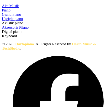
Alat Musik
Piano
Grand Piano
Upright piano
Akustik piano
Aksessoris Piiano
Digital piano
Keyboard
© 2026,
Hartopiano
. All Rights Reserved by
Harto Music &
TechStudio
.