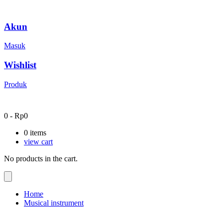
Akun
Masuk
Wishlist
Produk
0
-
Rp
0
0
items
view cart
No products in the cart.
Home
Musical instrument