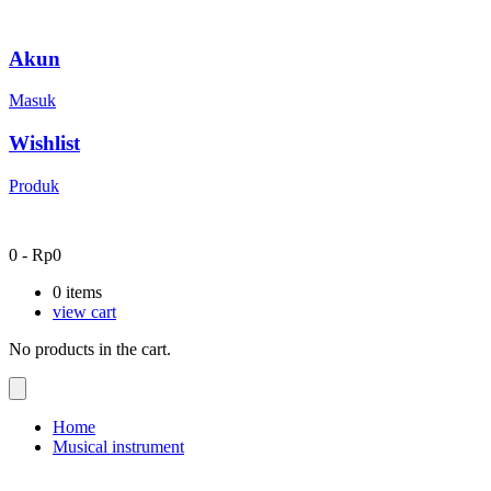
Akun
Masuk
Wishlist
Produk
0
-
Rp
0
0
items
view cart
No products in the cart.
Home
Musical instrument