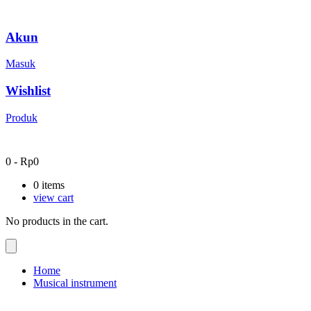
Akun
Masuk
Wishlist
Produk
0
-
Rp
0
0
items
view cart
No products in the cart.
Home
Musical instrument