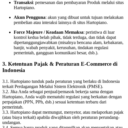
Transaksi
: pemesanan dan pembayaran Produk melalui situs
Hartopiano.
Akun Pengguna
: akun yang dibuat untuk tujuan melakukan
pembelian atau interaksi lainnya di situs Hartopiano.
Force Majeure / Keadaan Memaksa
: peristiwa di luar
kontrol kedua belah pihak, tidak terduga, dan tidak dapat
dipertanggungjawabkan (misalnya bencana alam, kebakaran,
banjir, wabah penyakit, kerusuhan, tindakan regulasi
pemerintah, gangguan komunikasi besar, dsb.).
3. Ketentuan Pajak & Peraturan E-Commerce di
Indonesia
3.1. Hartopiano tunduk pada peraturan yang berlaku di Indonesia
terkait Perdagangan Melalui Sistem Elektronik (PMSE).
3.2. Jika Anda sebagai penjual/pemasok bekerja sama dengan
Hartopiano, Anda wajib mematuhi regulasi yang berkaitan dengan
perpajakan (PPN, PPh, dsb.) sesuai ketentuan terbaru dari
pemerintah.
3.3. Hartopiano dapat memungut, menyetor, atau melaporkan pajak
(atau biaya terkait) apabila diwajibkan oleh peraturan perundang-
undangan.
3.4. Semua harga produk yang ditampilkan akan menyertakan atau