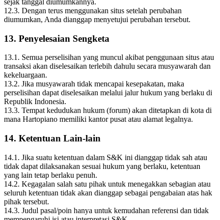
sejak tanggal diumumkannya.
12.3. Dengan terus menggunakan situs setelah perubahan
diumumkan, Anda dianggap menyetujui perubahan tersebut.
13. Penyelesaian Sengketa
13.1. Semua perselisihan yang muncul akibat penggunaan situs atau
transaksi akan diselesaikan terlebih dahulu secara musyawarah dan
kekeluargaan.
13.2. Jika musyawarah tidak mencapai kesepakatan, maka
perselisihan dapat diselesaikan melalui jalur hukum yang berlaku di
Republik Indonesia.
13.3. Tempat kedudukan hukum (forum) akan ditetapkan di kota di
mana Hartopiano memiliki kantor pusat atau alamat legalnya.
14. Ketentuan Lain‑lain
14.1. Jika suatu ketentuan dalam S&K ini dianggap tidak sah atau
tidak dapat dilaksanakan sesuai hukum yang berlaku, ketentuan
yang lain tetap berlaku penuh.
14.2. Kegagalan salah satu pihak untuk menegakkan sebagian atau
seluruh ketentuan tidak akan dianggap sebagai pengabaian atas hak
pihak tersebut.
14.3. Judul pasal/poin hanya untuk kemudahan referensi dan tidak
mempengaruhi isi atau interpretasi S&K.