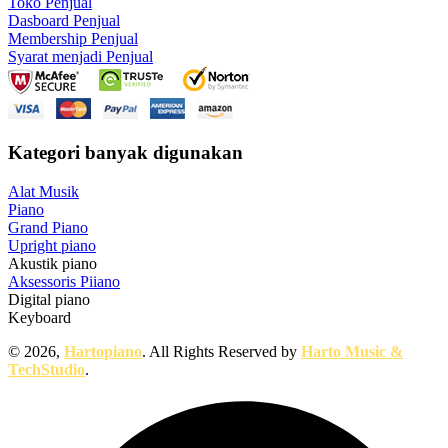
Toko Penjual
Dasboard Penjual
Membership Penjual
Syarat menjadi Penjual
Kategori banyak digunakan
Alat Musik
Piano
Grand Piano
Upright piano
Akustik piano
Aksessoris Piiano
Digital piano
Keyboard
© 2026,
Hartopiano
. All Rights Reserved by
Harto Music &
TechStudio
.