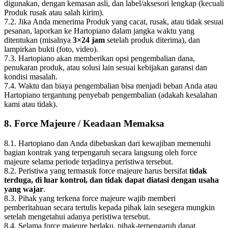
digunakan, dengan kemasan asli, dan label/aksesori lengkap (kecuali
Produk rusak atau salah kirim).
7.2. Jika Anda menerima Produk yang cacat, rusak, atau tidak sesuai
pesanan, laporkan ke Hartopiano dalam jangka waktu yang
ditentukan (misalnya
3×24 jam
setelah produk diterima), dan
lampirkan bukti (foto, video).
7.3. Hartopiano akan memberikan opsi pengembalian dana,
penukaran produk, atau solusi lain sesuai kebijakan garansi dan
kondisi masalah.
7.4. Waktu dan biaya pengembalian bisa menjadi beban Anda atau
Hartopiano tergantung penyebab pengembalian (adakah kesalahan
kami atau tidak).
8. Force Majeure / Keadaan Memaksa
8.1. Hartopiano dan Anda dibebaskan dari kewajiban memenuhi
bagian kontrak yang terpengaruh secara langsung oleh force
majeure selama periode terjadinya peristiwa tersebut.
8.2. Peristiwa yang termasuk force majeure harus bersifat
tidak
terduga, di luar kontrol, dan tidak dapat diatasi dengan usaha
yang wajar
.
8.3. Pihak yang terkena force majeure wajib memberi
pemberitahuan secara tertulis kepada pihak lain sesegera mungkin
setelah mengetahui adanya peristiwa tersebut.
8.4. Selama force majeure berlaku, pihak‑terpengaruh dapat