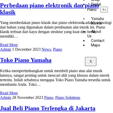
Perbedaan piano elektronik dan piano
Digital
Piano
+
-
klasik
Yamaha
Yang membedakan piano klasik dan piano elektronik adalah teknologi
Kawai
dan bahan yang digunakan dalam pembuatan alat musik ini. Piano
About
klasik terbuat dari kayu dengan struktur yang kuat dan berat,
Us
memiliki…
Contact
Read More
Maps
Admin
1 December 2023
News
,
Piano
Toko Piano Yamaha
X
Ketika mempertimbangkan untuk membeli piano atau alat musik
lainnya, sangat penting untuk mencari ahli yang khusus dalam merek
tertentu. Inilah sebabnya mengapa Toko Piano Yamaha tersedia untuk
membantu Anda. Toko…
Read More
Admin
28 November 2023
Piano
,
Piano Solutions
Jual Beli Piano Terlengka di Jakarta