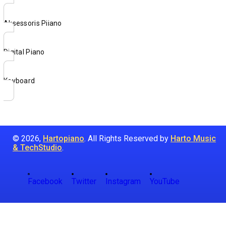
Aksessoris Piiano
Digital Piano
Keyboard
© 2026,
Hartopiano
. All Rights Reserved by
Harto Music
& TechStudio
.
Facebook
Twitter
Instagram
YouTube