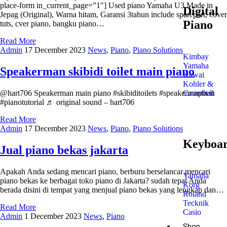
place-form in_current_page=”1″] Used piano Yamaha U3 Made in
Digital
Jepag (Original), Warna hitam, Garansi 3tahun include sparepart, cover
Piano
tuts, cver piano, bangku piano…
Read More
Admin
17 December 2023
News
,
Piano
,
Piano Solutions
Kimbay
Yamaha
Speakerman skibidi toilet main piano
Kawai
Kohler &
@hart706 Speakerman main piano #skibiditoilets #speakermantitan
Campbell
#pianotutorial ♬ original sound – hart706
Read More
Admin
17 December 2023
News
,
Piano
,
Piano Solutions
Keyboa
Jual piano bekas jakarta
Apakah Anda sedang mencari piano, berburu berselancar mencari
Yamaha
piano bekas ke berbagai toko piano di Jakarta? sudah tepat Anda
Korg
berada disini di tempat yang menjual piano bekas yang lengkap dan…
Roland
Tecknik
Read More
Casio
Admin
1 December 2023
News
,
Piano
Shop