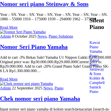
Nomor seri piano Steinway & Sons
Year – SN. Year – SN. Year – SN. Year – SN. Year – SN. Year – SN.
1886 – 55000 1916 – 175000 1939 – 294000 1962 – 375000…
Silent
Piano
Read More
Admin
8 October 2025
News
,
Piano Solutions
Kawai
Nomor Seri Piano Yamaha
Piano
Yamaha
Piano
Add to cart -3% Bekas Sale! Yamaha U1 Nippon Gakki Rp30.000.000
Petrof
Original price was: Rp30.000.000.Rp29.000.000Current price is:
Piano
Rp29.000.000. Add to cart -20% Grand Piano Sale! Grand Piano SK-
Steinway
6 LA Rp1.300.000.000…
& Sons
Kohler &
Read More
Campbell
Samick
Admin
22 September 2025
News
,
Piano
Piano
Chek nomor seri piano Yamaha
Input nomor seri piano yamaha di kolom search/penacarian [search-in-