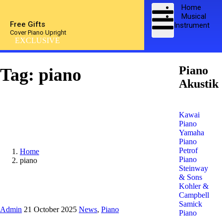
Home
Musical
Free Gifts
Instrument
Cover Piano Upright
EXCLUSIVE
Piano
Tag:
piano
Akustik
Kawai
Piano
Yamaha
Piano
Petrof
Home
Piano
piano
Steinway
& Sons
Kohler &
Campbell
Samick
Admin
21 October 2025
News
,
Piano
Piano