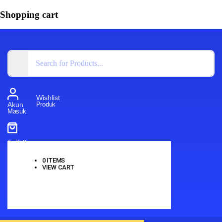
Shopping cart
Wishlist
Produk
Akun
Masuk
0
-
Rp
0
0
ITEMS
VIEW CART
No products in the cart.